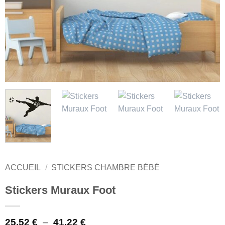
ACCUEIL
/
STICKERS CHAMBRE BÉBÉ
Stickers Muraux Foot
Plage
25,52
€
–
41,22
€