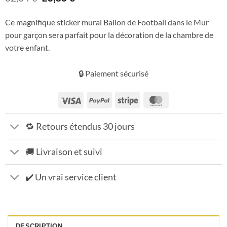
prix
prix
initial
actuel
Ce magnifique sticker mural Ballon de Football dans le Mur
était :
est :
pour garçon sera parfait pour la décoration de la chambre de
32,34 €.
25,85 €.
votre enfant.
🔒 Paiement sécurisé
Visa
PayPal
Stripe
MasterCard
🔁 Retours étendus 30 jours
🚚 Livraison et suivi
✔️ Un vrai service client
DESCRIPTION