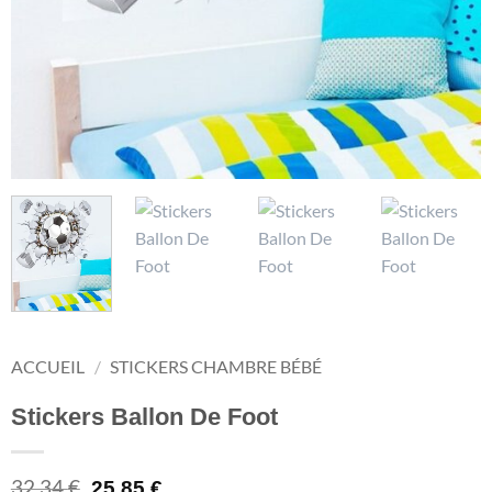
ACCUEIL
/
STICKERS CHAMBRE BÉBÉ
Stickers Ballon De Foot
Le
Le
32,34
€
25,85
€