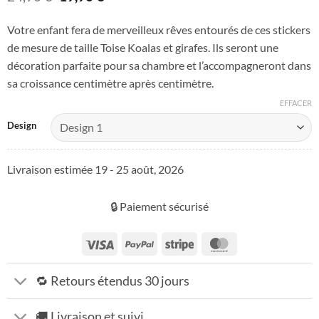
prix
prix
initial
actuel
Votre enfant fera de merveilleux rêves entourés de ces stickers
était :
est :
de mesure de taille Toise Koalas et girafes. Ils seront une
24,90 €.
19,90 €.
décoration parfaite pour sa chambre et l’accompagneront dans
sa croissance centimètre après centimètre.
EFFACER
Design
Livraison estimée 19 - 25 août, 2026
🔒 Paiement sécurisé
Visa
PayPal
Stripe
MasterCard
🔁 Retours étendus 30 jours
🚚 Livraison et suivi