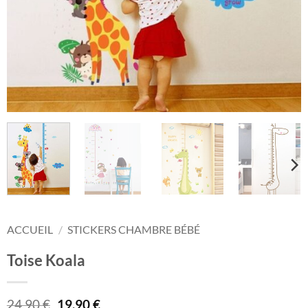
ACCUEIL
/
STICKERS CHAMBRE BÉBÉ
Toise Koala
Le
Le
24,90
€
19,90
€