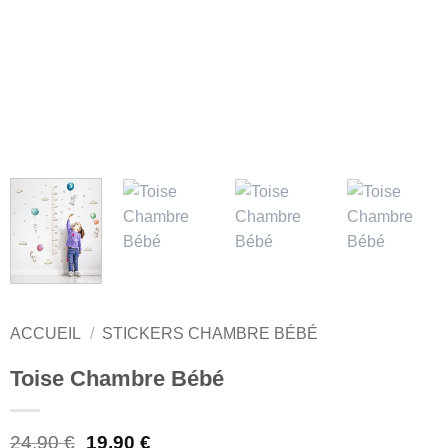
ACCUEIL
/
STICKERS CHAMBRE BÉBÉ
Toise Chambre Bébé
Le
Le
24,90
€
19,90
€