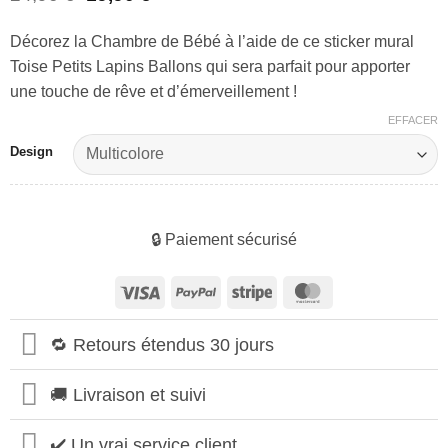
prix
prix
initial
actuel
Décorez la Chambre de Bébé à l’aide de ce sticker mural
était :
est :
Toise Petits Lapins Ballons qui sera parfait pour apporter
24,90 €.
19,90 €.
une touche de rêve et d’émerveillement !
EFFACER
Design
🔒 Paiement sécurisé
Visa
PayPal
Stripe
MasterCard
🔁 Retours étendus 30 jours
🚚 Livraison et suivi
✔️ Un vrai service client