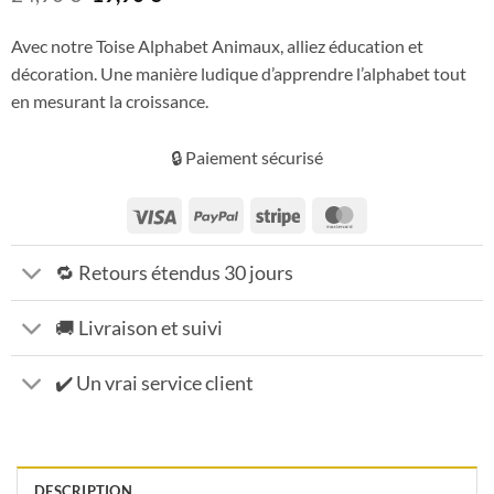
prix
prix
initial
actuel
Avec notre Toise Alphabet Animaux, alliez éducation et
était :
est :
décoration. Une manière ludique d’apprendre l’alphabet tout
24,90 €.
19,90 €.
en mesurant la croissance.
🔒 Paiement sécurisé
Visa
PayPal
Stripe
MasterCard
🔁 Retours étendus 30 jours
🚚 Livraison et suivi
✔️ Un vrai service client
DESCRIPTION