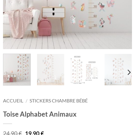
ACCUEIL
/
STICKERS CHAMBRE BÉBÉ
Toise Alphabet Animaux
Le
Le
24,90
€
19,90
€