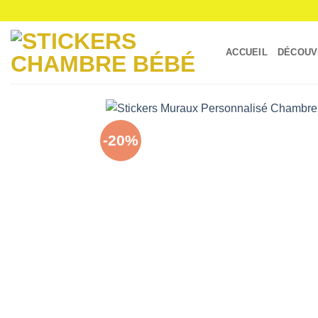
Passer
au
contenu
ACCUEIL
DÉCOUV
-20%