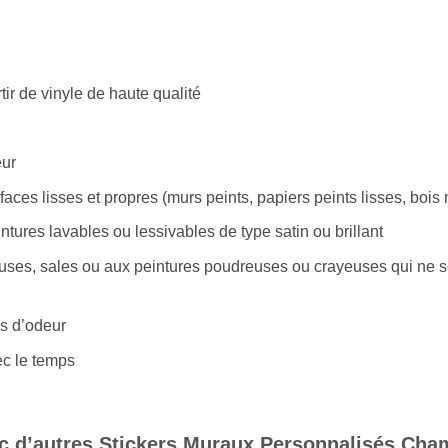
tir de vinyle de haute qualité
eur
ces lisses et propres (murs peints, papiers peints lisses, bois m
tures lavables ou lessivables de type satin ou brillant
ses, sales ou aux peintures poudreuses ou crayeuses qui ne s
as d’odeur
ec le temps
c d’autres Stickers Muraux Personnalisés Cha