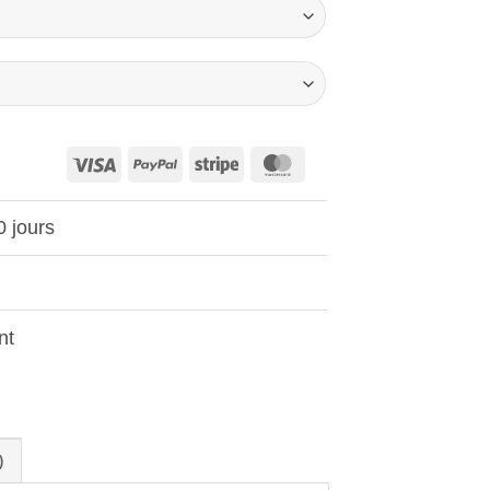
Visa
PayPal
Stripe
MasterCard
0 jours
nt
)