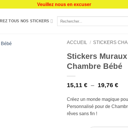
Veuillez nous en excuser
Recherche
REZ TOUS NOS STICKERS
pour :
ACCUEIL
/
STICKERS CH
Stickers Muraux
Ajouter
Chambre Bébé
à la liste
de
souhaits
Pla
15,11
€
–
19,76
€
de
prix
Créez un monde magique pour 
15,
Personnalisé pour de Chambr
à
19,
rêves sans fin !