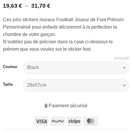
Noté
2
5
sur 5
Plage
19,63
€
–
31,70
€
basé sur
de
notations
client
prix :
Ces jolis stickers muraux Football Joueur de Foot Prénom
19,63 €
Personnalisé pour enfants décoreront à la perfection la
à
31,70 €
chambre de votre garçon.
N’oubliez pas de préciser dans la case ci-dessous le
prénom que vous voulez sur le sticker foot.
EFFACER
Couleur
Taille
🔒 Paiement sécurisé
Visa
PayPal
Stripe
MasterCard