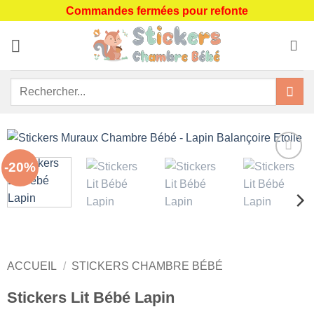
Passer
Commandes fermées pour refonte
au
contenu
Recherche
pour :
-20%
Ajouter
à la liste
de
souhaits
ACCUEIL
/
STICKERS CHAMBRE BÉBÉ
Stickers Lit Bébé Lapin