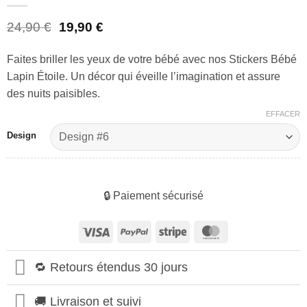
Le
Le
24,90
€
19,90
€
prix
prix
initial
actuel
Faites briller les yeux de votre bébé avec nos Stickers Bébé
était :
est :
Lapin Étoile. Un décor qui éveille l’imagination et assure
24,90 €.
19,90 €.
des nuits paisibles.
EFFACER
Design
🔒 Paiement sécurisé
Visa
PayPal
Stripe
MasterCard
🔁 Retours étendus 30 jours
🚚 Livraison et suivi