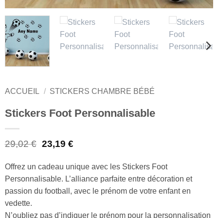
ACCUEIL
/
STICKERS CHAMBRE BÉBÉ
Stickers Foot Personnalisable
Le
Le
29,02
€
23,19
€
prix
prix
initial
actuel
Offrez un cadeau unique avec les Stickers Foot
était :
est :
Personnalisable. L’alliance parfaite entre décoration et
29,02 €.
23,19 €.
passion du football, avec le prénom de votre enfant en
vedette.
N’oubliez pas d’indiquer le prénom pour la personnalisation