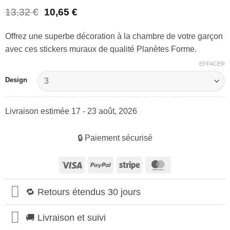
Le
Le
13,32
€
10,65
€
prix
prix
initial
actuel
Offrez une superbe décoration à la chambre de votre garçon
était :
est :
avec ces stickers muraux de qualité Planètes Forme.
13,32 €.
10,65 €.
EFFACER
Design
Livraison estimée 17 - 23 août, 2026
🔒 Paiement sécurisé
Visa
PayPal
Stripe
MasterCard
🔁 Retours étendus 30 jours
🚚 Livraison et suivi