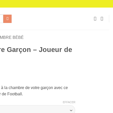
AMBRE BÉBÉ
re Garçon – Joueur de
ge
 :
 à la chambre de votre garçon avec ce
63 €
r de Football.
95 €
EFFACER