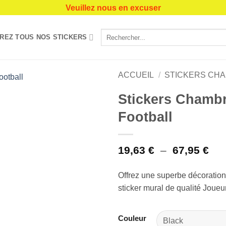
Veuillez nous en excuser
Recherche
REZ TOUS NOS STICKERS
pour :
ACCUEIL
/
STICKERS CH
Stickers Chamb
Ajouter
Football
à la liste
de
souhaits
Pla
19,63
€
–
67,95
€
de
prix
Offrez une superbe décoration
19,
sticker mural de qualité Joueu
à
67,
Couleur