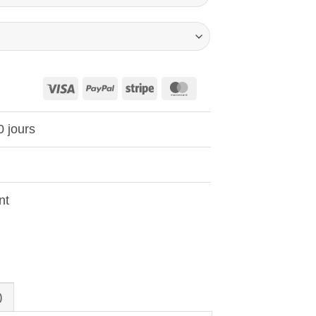
Visa
PayPal
Stripe
MasterCard
0 jours
nt
)