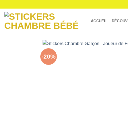
Passer
au
contenu
ACCUEIL
DÉCOUV
-20%