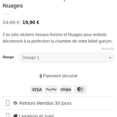
Nuages
Le
Le
24,90
€
19,90
€
prix
prix
initial
actuel
Ces jolis stickers muraux Avions et Nuages pour enfants
était :
est :
décoreront à la perfection la chambre de votre bébé garçon.
24,90 €.
19,90 €.
EFFACER
Design
🔒 Paiement sécurisé
Visa
PayPal
Stripe
MasterCard
🔁 Retours étendus 30 jours
🚚 Livraison et suivi