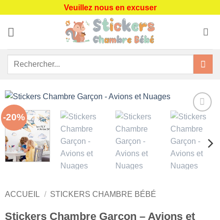
Passer
Veuillez nous en excuser
au
contenu
Recherche
pour :
-20%
Ajouter
à la liste
de
souhaits
ACCUEIL
/
STICKERS CHAMBRE BÉBÉ
Stickers Chambre Garçon – Avions et