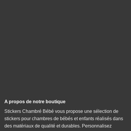
Entrez votre E-mail pour recevoir votre Code
Promo de -15%.
E-mail
E-
mail
OBTENIR MON CODE PROMO
J'accepte de recevoir des promotions de la part de
Stickers Chambre Bébé. Je peux me désinscrire à tout
moment.
A propos de notre boutique
Stickers Chambré Bébé vous propose une sélection de
stickers pour chambres de bébés et enfants réalisés dans
des matériaux de qualité et durables. Personnalisez