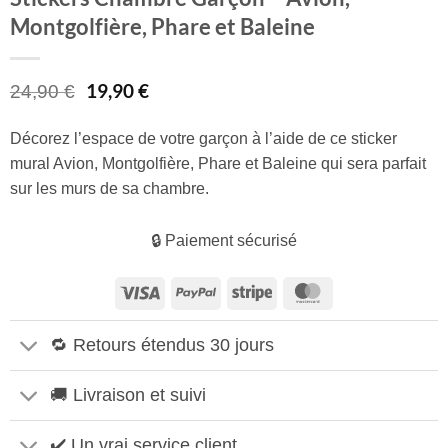
Montgolfière, Phare et Baleine
Le
19,90
€
Le
24,90
€
prix
prix
initial
actuel
Décorez l’espace de votre garçon à l’aide de ce sticker
était :
est :
mural Avion, Montgolfière, Phare et Baleine qui sera parfait
24,90 €.
19,90 €.
sur les murs de sa chambre.
🔒 Paiement sécurisé
Visa
PayPal
Stripe
MasterCard
🔁 Retours étendus 30 jours
🚚 Livraison et suivi
✔️ Un vrai service client