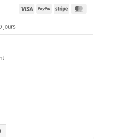
Visa
PayPal
Stripe
MasterCard
0 jours
nt
)