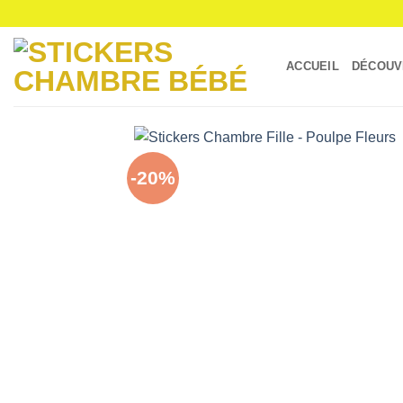
Passer
au
contenu
ACCUEIL
DÉCOUV
-20%