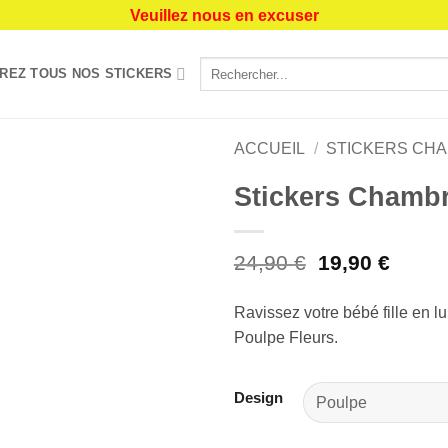
Veuillez nous en excuser
Recherche
REZ TOUS NOS STICKERS
pour :
ACCUEIL
/
STICKERS CH
Stickers Chambr
Ajouter
à la liste
de
Le
Le
24,90
€
19,90
€
souhaits
prix
prix
initial
actuel
Ravissez votre bébé fille en lu
était :
est :
Poulpe Fleurs.
24,90 €.
19,90 
Design