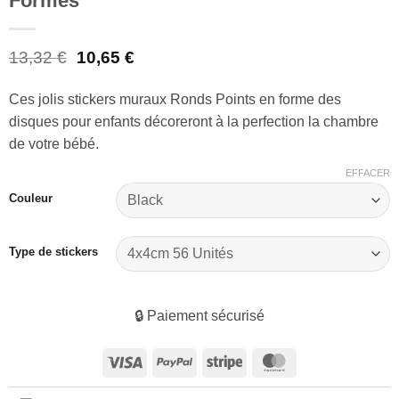
Formes
Le
Le
13,32
€
10,65
€
prix
prix
initial
actuel
Ces jolis stickers muraux Ronds Points en forme des
était :
est :
disques pour enfants décoreront à la perfection la chambre
13,32 €.
10,65 €.
de votre bébé.
EFFACER
Couleur
Type de stickers
🔒 Paiement sécurisé
Visa
PayPal
Stripe
MasterCard