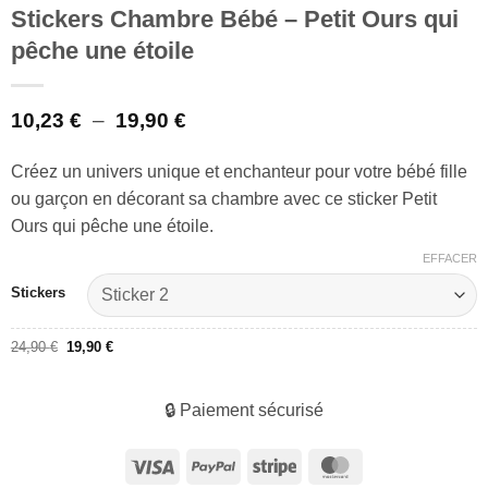
Stickers Chambre Bébé – Petit Ours qui
pêche une étoile
Plage
10,23
€
–
19,90
€
de
prix :
Créez un univers unique et enchanteur pour votre bébé fille
10,23 €
ou garçon en décorant sa chambre avec ce sticker Petit
à
19,90 €
Ours qui pêche une étoile.
EFFACER
Stickers
Le
Le
24,90
€
19,90
€
prix
prix
initial
actuel
était :
est :
24,90 €.
19,90 €.
🔒 Paiement sécurisé
Visa
PayPal
Stripe
MasterCard