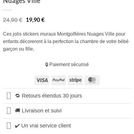
Nuages Ville
Le
19,90
€
Le
24,90
€
prix
prix
initial
actuel
Ces jolis stickers muraux Montgolfières Nuages Ville pour
était :
est :
enfants décoreront à la perfection la chambre de votre bébé
24,90 €.
19,90 €.
garçon ou fille.
🔒 Paiement sécurisé
Visa
PayPal
Stripe
MasterCard
🔁 Retours étendus 30 jours
🚚 Livraison et suivi
✔️ Un vrai service client