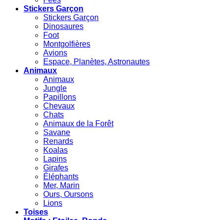
Stickers Garçon
Stickers Garçon
Dinosaures
Foot
Montgolfières
Avions
Espace, Planètes, Astronautes
Animaux
Animaux
Jungle
Papillons
Chevaux
Chats
Animaux de la Forêt
Savane
Renards
Koalas
Lapins
Girafes
Éléphants
Mer, Marin
Ours, Oursons
Lions
Toises