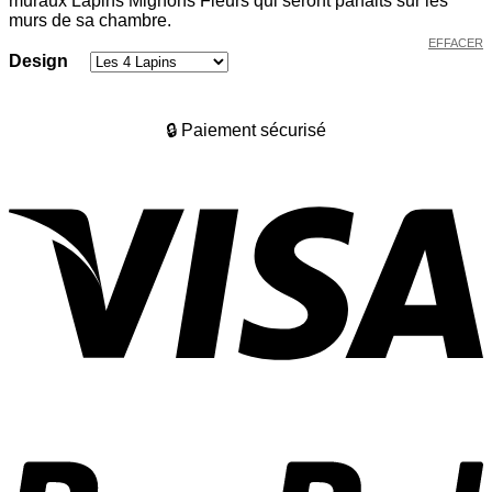
muraux Lapins Mignons Fleurs qui seront parfaits sur les
à
murs de sa chambre.
34,78 €
EFFACER
Design
🔒 Paiement sécurisé
V
P