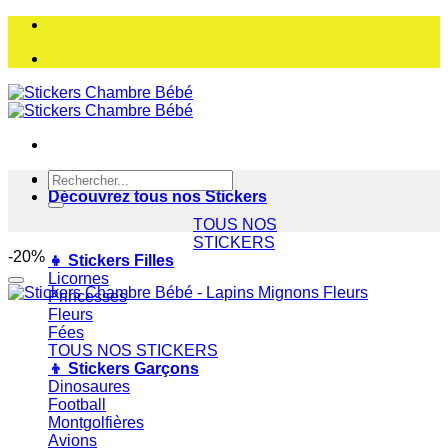
Passer
au
contenu
Recherche
Accueil
pour :
Découvrez tous nos Stickers
TOUS NOS
STICKERS
-20%
👧 Stickers Filles
Licornes
Ajouter à la liste de souhaits
Princesses
Fleurs
Fées
TOUS NOS STICKERS
👦 Stickers Garçons
Dinosaures
Football
Montgolfières
Avions