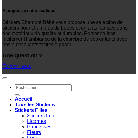
A propos de notre boutique
Stickers Chambré Bébé vous propose une sélection de
stickers pour chambres de bébés et enfants réalisés dans
des matériaux de qualité et durables. Personnalisez
facilement l'ambiance de la chambre de vos enfants avec
nos autocollants faciles à poser.
Une question ?
Écrivez-nous
Recherche
pour :
Accueil
Tous les Stickers
Stickers Filles
Stickers Fille
Licornes
Princesses
Fleurs
Fées