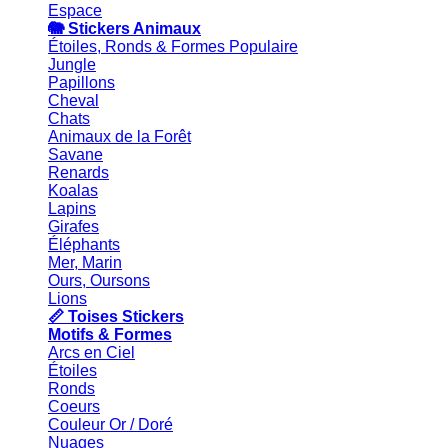
Espace
🐘 Stickers Animaux
Étoiles, Ronds & Formes
Jungle
Papillons
Cheval
Chats
Animaux de la Forêt
Savane
Renards
Koalas
Lapins
Girafes
Éléphants
Mer, Marin
Ours, Oursons
Lions
📏 Toises Stickers
Motifs & Formes
Arcs en Ciel
Étoiles
Ronds
Coeurs
Couleur Or / Doré
Nuages