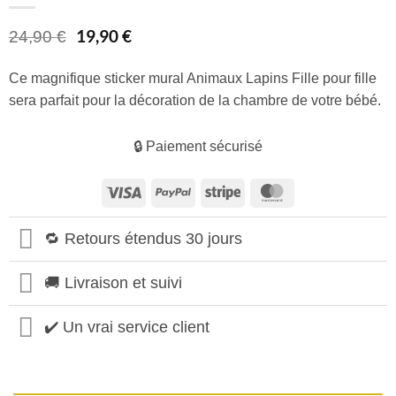
Le
19,90
€
Le
24,90
€
prix
prix
initial
actuel
Ce magnifique sticker mural Animaux Lapins Fille pour fille
était :
est :
sera parfait pour la décoration de la chambre de votre bébé.
24,90 €.
19,90 €.
🔒 Paiement sécurisé
Visa
PayPal
Stripe
MasterCard
🔁 Retours étendus 30 jours
🚚 Livraison et suivi
✔️ Un vrai service client