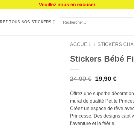
Veuillez nous en excuser
Recherche
REZ TOUS NOS STICKERS
pour :
ACCUEIL
/
STICKERS CH
Stickers Bébé Fi
Ajouter
à la liste
de
Le
Le
24,90
€
19,90
€
souhaits
prix
prix
initial
actuel
Offrez une superbe décoration 
était :
est :
mural de qualité Petite Princ
24,90 €.
19,90 
Créez un espace de rêve avec
Princesse. Des designs captiv
l’aventure et la féérie.