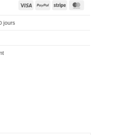
Visa
PayPal
Stripe
MasterCard
0 jours
nt