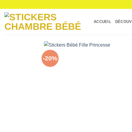
Passer
au
contenu
ACCUEIL
DÉCOUV
-20%