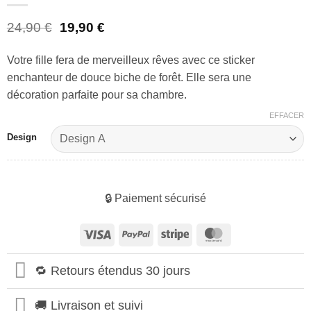
Le
Le
24,90
€
19,90
€
prix
prix
initial
actuel
Votre fille fera de merveilleux rêves avec ce sticker
était :
est :
enchanteur de douce biche de forêt. Elle sera une
24,90 €.
19,90 €.
décoration parfaite pour sa chambre.
EFFACER
Design
🔒 Paiement sécurisé
Visa
PayPal
Stripe
MasterCard
🔁 Retours étendus 30 jours
🚚 Livraison et suivi