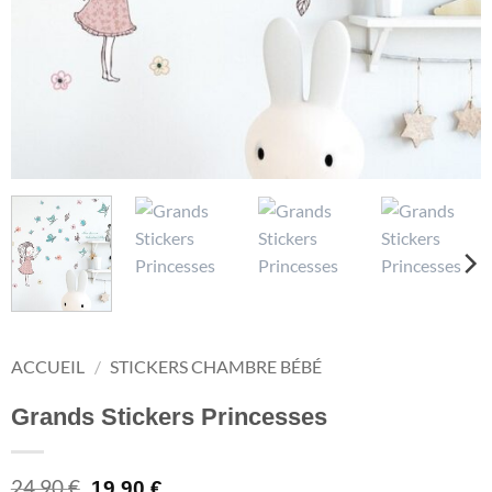
ACCUEIL
/
STICKERS CHAMBRE BÉBÉ
Grands Stickers Princesses
Le
Le
24,90
€
19,90
€