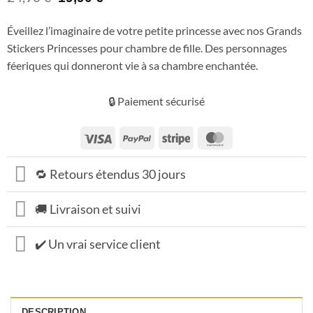
prix
prix
initial
actuel
Éveillez l’imaginaire de votre petite princesse avec nos Grands
était :
est :
Stickers Princesses pour chambre de fille. Des personnages
24,90 €.
19,90 €.
féeriques qui donneront vie à sa chambre enchantée.
🔒 Paiement sécurisé
Visa
PayPal
Stripe
MasterCard
🔁 Retours étendus 30 jours
🚚 Livraison et suivi
✔️ Un vrai service client
DESCRIPTION